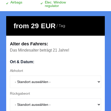
Airbags
Elec. Window
regulator
from 29 EUR
/ Tag
Alter des Fahrers:
Das Mindesalter beträgt 21 Jahre!
Ort & Datum:
Wichtige Informationen
Abholort
Buchung
To rent a car you need a passport or identity card and
Rückgabeort
a driving license for the category you are renting and
thus must be older than 2 years.
Versicherung