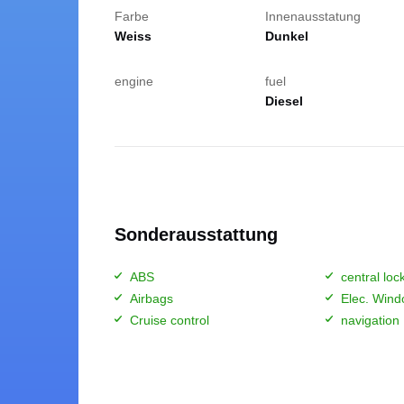
Farbe
Innenausstatung
Weiss
Dunkel
engine
fuel
Wichtige I
Diesel
Buchung
Sonderausstattung
Kilometerlimit
Versicheru
ABS
central lo
Airbags
Elec. Wind
Haftlichtversi
Cruise control
navigation
Verkehrsverst
Schadensmel