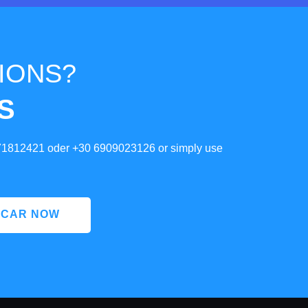
IONS?
S
71812421
oder
+30 6909023126
or simply use
 CAR NOW