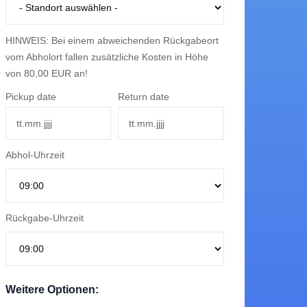
HINWEIS: Bei einem abweichenden Rückgabeort
vom Abholort fallen zusätzliche Kosten in Höhe
von 80,00 EUR an!
Pickup date
Return date
rd and a driving
s must be older
Abhol-Uhrzeit
ters driven, with
Rückgabe-Uhrzeit
eet is insured.
offences resulting
for improper
Weitere Optionen:
s oder einer