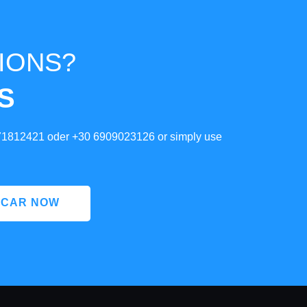
IONS?
S
71812421
oder
+30 6909023126
or simply use
 CAR NOW