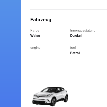
Fahrzeug
Wichtige I
Farbe
Innenausstatung
Buchung
Weiss
Dunkel
engine
fuel
Petrol
Kilometerlimit
Versicheru
Haftlichtversi
Verkehrsverst
Schadensmel