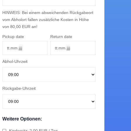
HINWEIS: Bei einem abweichenden Rückgabeort
vom Abholort fallen zusätzliche Kosten in Höhe
von 80,00 EUR an!
Pickup date
Return date
rd and a driving
s must be older
Abhol-Uhrzeit
ters driven, with
Rückgabe-Uhrzeit
eet is insured.
offences resulting
for improper
Weitere Optionen:
s oder einer
er (+30)
Kindersitz: 2,00 EUR / Tag