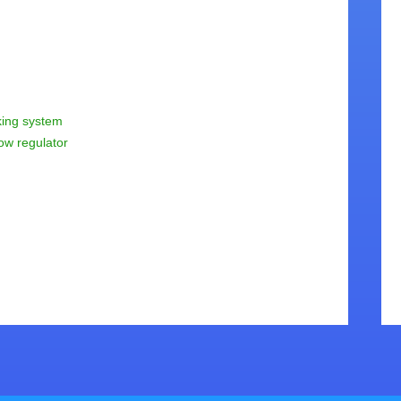
6971812421 (0-24h) an, um uns über die aktuell
informieren. Wir werden uns auf jede erdenklic
Nutzen Sie unser Buchungsformular um das pa
Ihnen treffen und Ihnen helfen.
reservieren. Sie können mit Kreditkarte zahlen 
Fahrzeugabholung.
cking system
ow regulator