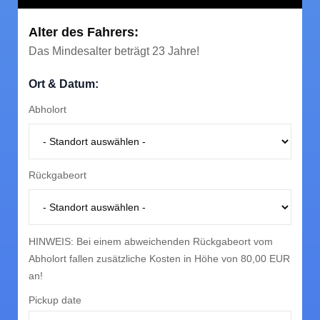
Alter des Fahrers:
Das Mindesalter beträgt 23 Jahre!
Ort & Datum:
Abholort
Wichtige Informationen
Rückgabeort
Buchung
To rent a car you need a passport or identity card and
a driving license for the category you are renting and
HINWEIS: Bei einem abweichenden Rückgabeort vom
thus must be older than 2 years.
Versicherung
Abholort fallen zusätzliche Kosten in Höhe von 80,00 EUR
an!
Haftlichtversicherung
Pickup date
Kilometerlimit
By law, all cars must be insured and our whole fleet is