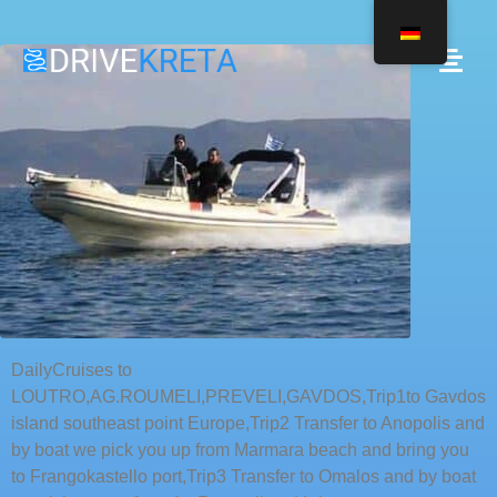
DailyCruises to
LOUTRO,AG.ROUMELI,PREVELI,GAVDOS,Trip1to Gavdos
island southeast point Europe,Trip2 Transfer to Anopolis and
by boat we pick you up from Marmara beach and bring you
to Frangokastello port,Trip3 Transfer to Omalos and by boat