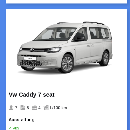
Vw Caddy 7 seat
7
5
4
L/100 km
Ausstattung:
ABS