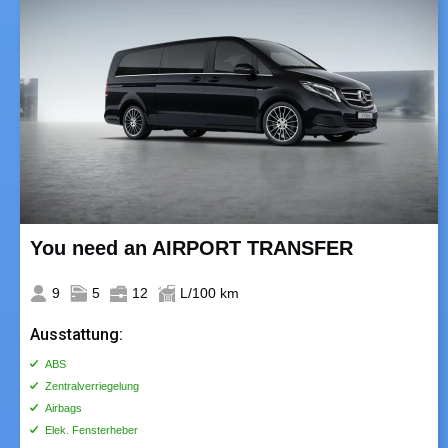
You need an AIRPORT TRANSFER
9
5
12
L/100 km
Ausstattung:
ABS
Zentralverriegelung
Airbags
Elek. Fensterheber