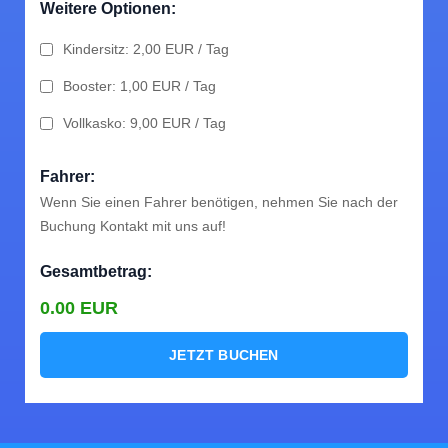
Weitere Optionen:
Nutzen Sie unser Buchungsformular um das passende
Auto zu reservieren. Sie können mit Kreditkarte zahlen
Kindersitz: 2,00 EUR / Tag
oder Bar bei der Fahrzeugabholung.
Booster: 1,00 EUR / Tag
Vollkasko: 9,00 EUR / Tag
Fahrer:
Wenn Sie einen Fahrer benötigen, nehmen Sie nach der
Buchung Kontakt mit uns auf!
Gesamtbetrag:
0.00
EUR
JETZT BUCHEN