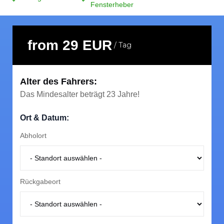
Fensterheber
from 29 EUR
/ Tag
Alter des Fahrers:
Das Mindesalter beträgt 23 Jahre!
Ort & Datum:
Abholort
Wichtige Informationen
Buchung
Rückgabeort
Um ein Auto zu mieten, benötigen Sie einen Reisepass
oder Personalausweis und einen Führerschein für die
von Ihnen gemietete Kategorie und dieser muss älter
Versicherung