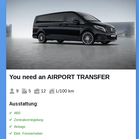
You need an AIRPORT TRANSFER
9
5
12
L/100 km
Ausstattung:
ABS
Zentralverriegelung
Airbags
Elek. Fensterheber