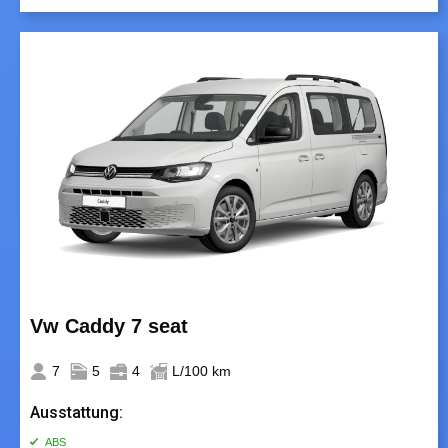
Vw Caddy 7 seat
7
5
4
L/100 km
Ausstattung:
ABS